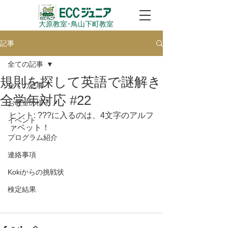
大原教室​･鳥山下町教室
記事
全ての記事
規則を探して英語で謎解き
全ての記事
全学年対応 #22
お教室の様子
ヒント: ???に入るのは、4文字のアルフ
イベント
ァベット！
プログラム紹介
連絡事項
Kokiからの挑戦状
検定結果