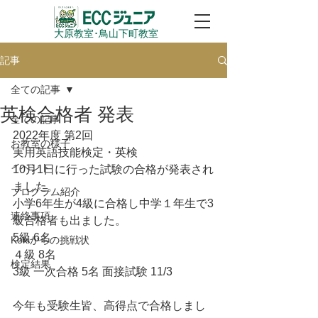
大原教室​･鳥山下町教室
記事
全ての記事
英検合格者 発表
全ての記事
2022年度 第2回
お教室の様子
実用英語技能検定・英検
イベント
10月1日に行った試験の合格が発表され
ました。
プログラム紹介
小学6年生が4級に合格し中学１年生で3
連絡事項
級合格者も出ました。
5級 6名
Kokiからの挑戦状
４級 8名
検定結果
3級 一次合格 5名 面接試験 11/3
今年も受験生皆、高得点で合格しまし