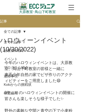
大原教室​･鳥山下町教室
記事
全ての記事
ハロウィーンイベント
全ての記事
(10/30/2022)
お教室の様子
イベント
今年のハロウィンイベントは、大原教
プログラム紹介
室、鳥山下町教室の皆様と一緒に
東毛少年自然の家でピザ作りのアクテ
連絡事項
ィビティーをご用意しました😄
Kokiからの挑戦状
3年ぶりのハロウィンイベントの開催に
検定結果
皆さんも楽しそうな様子でした✨
野外の素敵な空間と青空の下で小麦粉