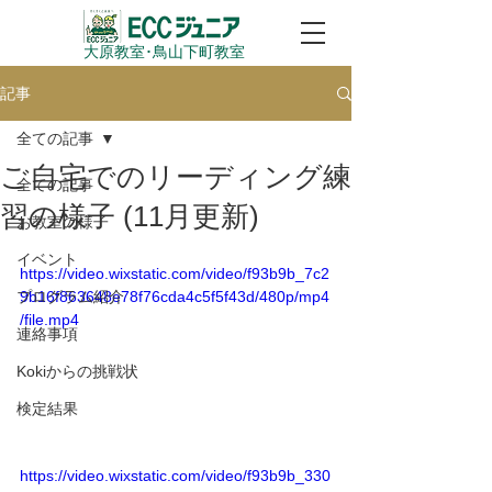
大原教室​･鳥山下町教室
記事
全ての記事
ご自宅でのリーディング練
全ての記事
習の様子 (11月更新)
お教室の様子
イベント
https://video.wixstatic.com/video/f93b9b_7c2
プログラム紹介
9b16f863648e78f76cda4c5f5f43d/480p/mp4
/file.mp4
連絡事項
Kokiからの挑戦状
検定結果
https://video.wixstatic.com/video/f93b9b_330