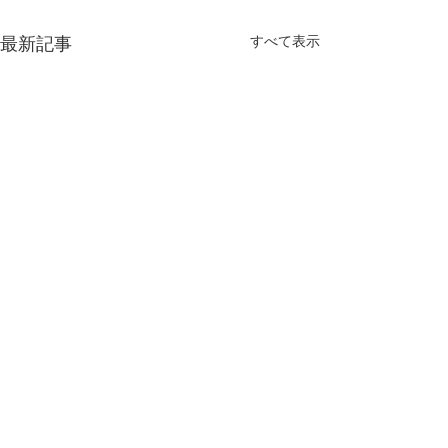
すべて表示
最新記事