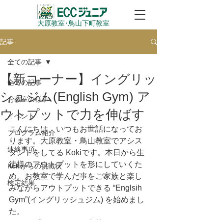
大原教室​･鳥山下町教室
記事
全ての記事
【新コーナー】イングリッ
全ての記事
シュジム(English Gym) ア
お教室の様子
ウトプットで力を伸ばす
イベント
こんにちは、いつもお世話になってお
プログラム紹介
ります。大原教室・鳥山教室でアシス
連絡事項
タントをしてる Kokiです。本日から生
徒様のアウトプットを形にしていくた
Kokiからの挑戦状
め、お教室で学んだ事をご家族と楽し
検定結果
みながらアウトプットできる “Englsih 
Gym”(イングリッシュジム) を始めまし
た。